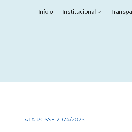
Pular
Início
Institucional
Transpa
para
o
Conteúdo
ATA POSSE 2024/2025