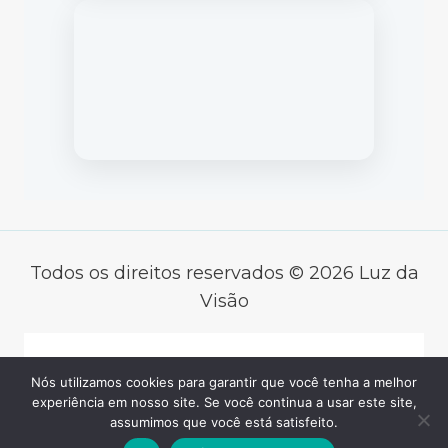
Todos os direitos reservados © 2026 Luz da
Visão
Desenvolvido por
Nós utilizamos cookies para garantir que você tenha a melhor
experiência em nosso site. Se você continua a usar este site,
GERMINAR
assumimos que você está satisfeito.
TECNOLOGIA SOCIAL