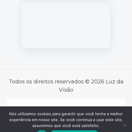
Todos os direitos reservados © 2026 Luz da
Visão
Desenvolvido por
Nós utilizamos cookies para garantir que você tenha a melhor
experiência em nosso site. Se você continua a usar este site,
GERMINAR
assumimos que você está satisfeito.
TECNOLOGIA SOCIAL