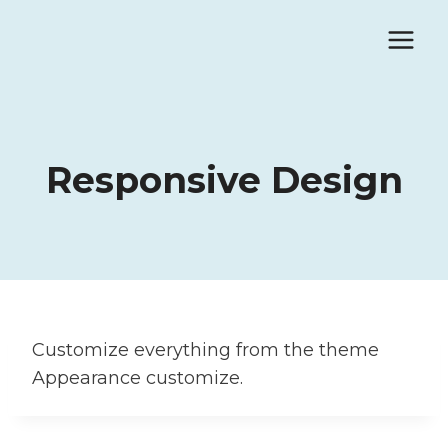
Pular
para
o
Conteúdo
Responsive Design
Customize everything from the theme
Appearance customize.