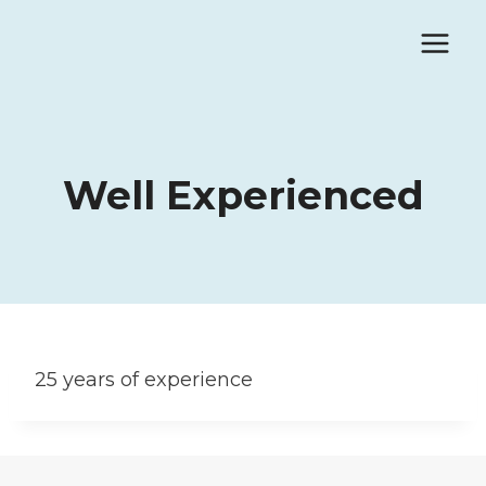
Pular
para
o
Conteúdo
Well Experienced
25 years of experience