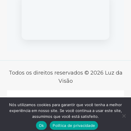
Todos os direitos reservados © 2026 Luz da
Visão
Desenvolvido por
Nós utilizamos cookies para garantir que você tenha a melhor
experiência em nosso site. Se você continua a usar este site,
GERMINAR
assumimos que você está satisfeito.
TECNOLOGIA SOCIAL
Ok
Política de privacidade